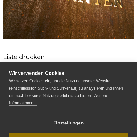
Liste drucken
Kein Datensatz vorhanden
Wir verwenden Cookies
Änderungen und Abweichungen gegenüber den
Wir setzen Cookies ein, um die Nutzung unserer Website
publizierten Angaben sowie dem Baubeschrieb
(einschliesslich Such- und Surfverlauf) zu analysieren und Ihnen
bleiben ausdrücklich vorbehalten.
ein noch besseres Nutzungserlebnis zu bieten.
Weitere
Keine Haftung.
Informationen...
Einstellungen